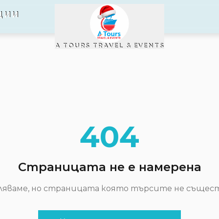
ЦИИ
A TOURS TRAVEL & EVENTS
404
Страницата не е намерена
ляваме, но страницата която търсите не същест