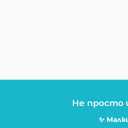
САЩ
Тайланд
Виетнам
Шри Ланка
Египет
Тунис
Кения
Намибия
Узбекистан и
Туркменистан
Не просто 
Круизи
✨ Малки