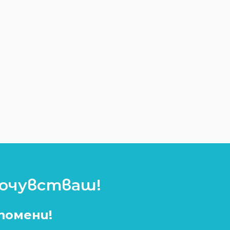
почувстваш!
спомени!