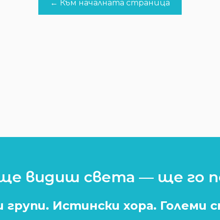
← Към началната страница
ще видиш света — ще го 
 групи. Истински хора. Големи 