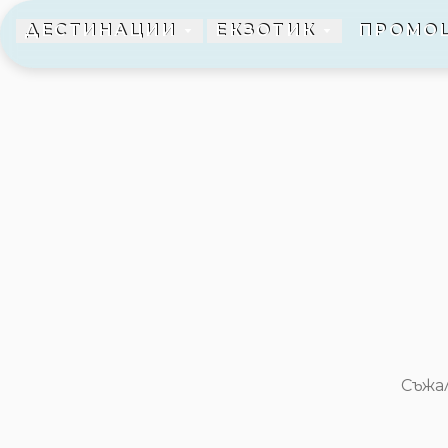
ДЕСТИНАЦИИ
ЕКЗОТИК
ПРОМО
Европа
Куба
Гърция
Малдиви
Турция
Сейшели
Италия
Мавриций
Испания
Малта
Албания
Дубай
Съжа
Катар
Оман